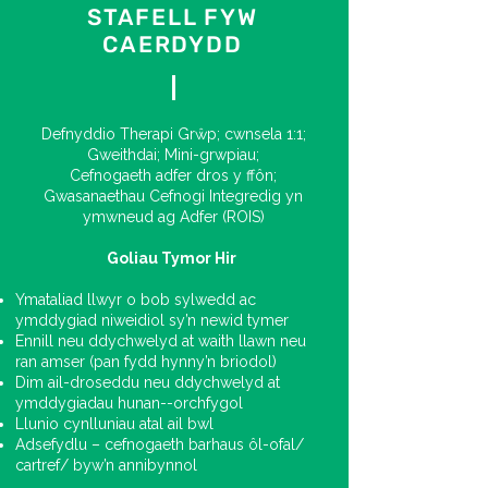
y person dibynnol neu ddioddefwr ei hun.
STAFELL FYW
Rôl yr arbenigwr caethiwed (sef yr hyn
CAERDYDD
ydw i) yw rôl 'cynorthwyydd medrus',
rhywun a all arwain, awgrymu a, phan fo
angen, herio syniadau ac ymddygiadau,
ond nid ydym yn dod i'r senario gydag
Defnyddio Therapi Grŵp; cwnsela 1:1;
atebion parod na chynlluniau bywyd un
Gweithdai; Mini-grwpiau;
maint i bawb.
Cefnogaeth adfer dros y ffôn;
Gwasanaethau Cefnogi Integredig yn
Yn aml, gwelir adferiad mewn ystyr
ymwneud ag Adfer (ROIS)
feddygol fel adfer rhyw gyfadran sydd
wedi'i cholli, fel golwg neu glyw, er
Goliau Tymor Hir
enghraifft. Mae'r paradigm hwn yn
gamarweiniol yng nghyd-destun
Ymataliad llwyr o bob sylwedd ac
caethiwed; mae'n awgrymu bod person
ymddygiad niweidiol sy’n newid tymer
mewn adferiad yn dechrau fel person sy'n
Ennill neu ddychwelyd at waith llawn neu
iach yn emosiynol, yn dod yn gaeth yn
ran amser (pan fydd hynny’n briodol)
gorfforol i sylwedd a, thrwy ymatal, yn
Dim ail-droseddu neu ddychwelyd at
gallu dychwelyd i'r sefyllfa wreiddiol.
ymddygiadau hunan--orchfygol
Mae'r rhan fwyaf o dystiolaeth empirig ac
Llunio cynlluniau atal ail bwl
anecdotaidd yn awgrymu pan fyddant yn
Adsefydlu – cefnogaeth barhaus ôl-ofal/
dod o hyd i adferiad, mai dyna'r tro cyntaf
cartref/ byw’n annibynnol
iddynt ddod o hyd i gyfanrwydd a lles