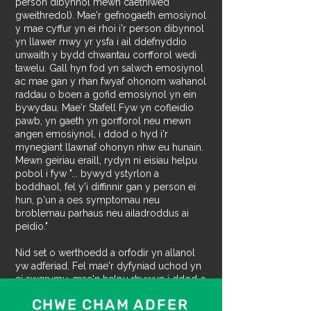
person dibynnol mewn caethiwed
gweithredol). Mae'r gefnogaeth emosiynol
y mae cyffur yn ei rhoi i'r person dibynnol
yn llawer mwy yr ysfa i ail ddefnyddio
unwaith y bydd chwantau corfforol wedi
tawelu. Gall hyn fod yn salwch emosiynol
ac mae gan y rhan fwyaf ohonom wahanol
raddau o boen a gofid emosiynol yn ein
bywydau. Mae'r Stafell Fyw yn cofleidio
pawb, yn gaeth yn gorfforol neu mewn
angen emosiynol, i ddod o hyd i'r
mynegiant llawnaf ohonyn nhw eu hunain.
Mewn geiriau eraill, rydyn ni eisiau helpu
pobol i fyw "... bywyd ystyrlon a
boddhaol, fel y'i diffinnir gan y person ei
hun, p'un a oes symptomau neu
broblemau parhaus neu ailadroddus ai
peidio."
Nid set o werthoedd a orfodir yn allanol
yw adferiad. Fel mae'r dyfyniad uchod yn
ei awgrymu, mae'n helpu rhywun i ddod o
hyd i ystyr neu foddhad y tu hwnt i
CHWE CHAM ADFER
gaethiwed - mewn termau a ddiffinnir gan