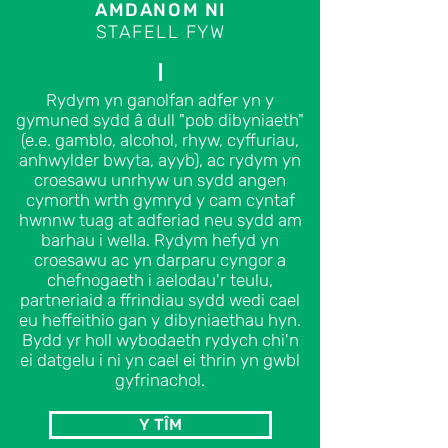
AMDANOM NI
STAFELL FYW
Rydym yn ganolfan adfer yn y
gymuned sydd â dull "pob dibyniaeth"
(e.e. gamblo, alcohol, rhyw, cyffuriau,
anhwylder bwyta, ayyb), ac rydym yn
croesawu unrhyw un sydd angen
cymorth wrth gymryd y cam cyntaf
hwnnw tuag at adferiad neu sydd am
barhau i wella. Rydym hefyd yn
croesawu ac yn darparu cyngor a
chefnogaeth i aelodau'r teulu,
partneriaid a ffrindiau sydd wedi cael
eu heffeithio gan y dibyniaethau hyn.
Bydd yr holl wybodaeth rydych chi'n
ei datgelu i ni yn cael ei thrin yn gwbl
gyfrinachol.
Y TÎM