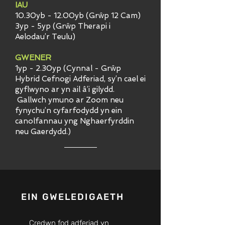
IAU
10.30yb - 12.00yb (Grŵp 12 Cam)
3yp - 5yp (Grŵp Therapi i
Aelodau’r Teulu)
GWENER
1yp - 2.30yp (Cynnal - Grŵp
Hybrid Cefnogi Adferiad, sy’n cael ei
gyflwyno ar yn ail â’i gilydd.
Gallwch ymuno ar Zoom neu
fynychu’n cyfarfodydd yn ein
canolfannau yng Nghaerfyrddin
neu Gaerdydd.)
EIN GWELEDIGAETH
Credwn fod adferiad yn