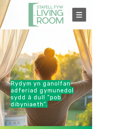
Rydym yn ganolfan
adferiad gymunedol
sydd â dull “pob
dibyniaeth”.