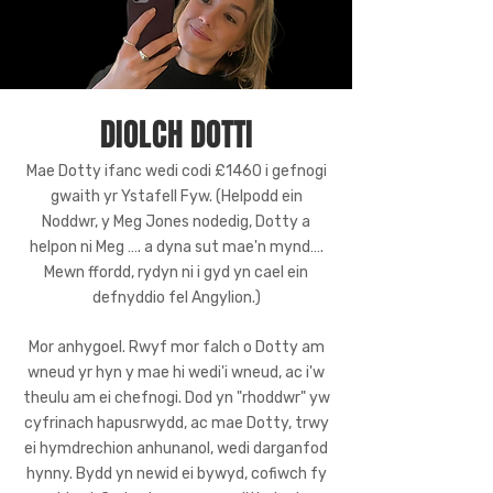
DIOLCH DOTTI
Mae Dotty ifanc wedi codi £1460 i gefnogi
gwaith yr Ystafell Fyw. (Helpodd ein
Noddwr, y Meg Jones nodedig, Dotty a
helpon ni Meg …. a dyna sut mae'n mynd….
Mewn ffordd, rydyn ni i gyd yn cael ein
defnyddio fel Angylion.)
Mynnwch y Crys-T Elusen
Perffaith Amherffaith fel y'i
Mor anhygoel. Rwyf mor falch o Dotty am
dyluniwyd gan Gapten Meg Jones
wneud yr hyn y mae hi wedi'i wneud, ac i'w
o'r Rhosynnau Coch a cefnogwch y
theulu am ei chefnogi. Dod yn "rhoddwr" yw
Stafell Fyw.
cyfrinach hapusrwydd, ac mae Dotty, trwy
ei hymdrechion anhunanol, wedi darganfod
SHOP
hynny. Bydd yn newid ei bywyd, cofiwch fy