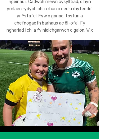
ngeiriau i. Cadwch mewn cysylltiad; o hyn
ymlaen rydych chi'n rhan o deulu rhyfeddol
yr Ystafell Fyw o gariad, tosturi a
chefnogaeth barhaus ac ôl-ofal. Fy
nghariad i chi a fy niolchgarwch o galon. W x