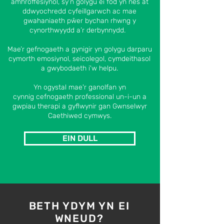
amhroffesiynol, sy’n golygu ei fod yn nes at
ddwyochredd cyfeillgarwch ac mae
gwahaniaeth pŵer bychan rhwng y
cynorthwyydd a’r derbynnydd.
Mae’r gefnogaeth a gynigir yn golygu darparu
cymorth emosiynol, seicolegol, cymdeithasol
a gwybodaeth i'w helpu.
Yn ogystal mae'r ganolfan yn
cynnig
cefnogaeth
professional
un-i-un a
gwpiau therapi
a gyflwynir gan Gwnselwyr
Caethiwed cymwys.
EIN DULL
BETH YDYM YN EI
WNEUD?