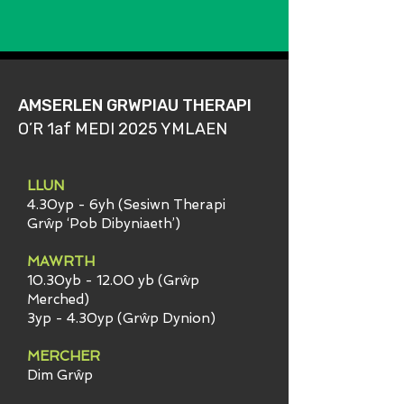
AMSERLEN GRWPIAU THERAPI
O’R 1af MEDI 2025 YMLAEN
LLUN
4.30yp - 6yh (Sesiwn Therapi
Grŵp ‘Pob Dibyniaeth’)
MAWRTH
10.30yb - 12.00 yb (Grŵp
Merched)
3yp - 4.30yp (Grŵp Dynion)
MERCHER
Dim Grŵp