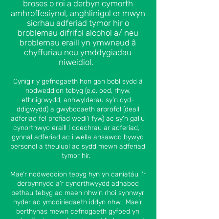
broses o roi a derbyn cymorth
amhroffesiynol, anghlinigol er mwyn
sicrhau adferiad tymor hir o
broblemau difrifol alcohol a/ neu
broblemau eraill yn ymwneud â
chyffuriau neu ymddygiadau
niweidiol.
Cynigir y gefnogaeth hon gan bobl sydd â
nodweddion tebyg (e.e. oed, rhyw,
ethnigrwydd, anhwylderau sy’n cyd-
ddigwydd) a gwybodaeth arbrofol (deall
adferiad fel profiad wedi’i fyw) ac sy’n gallu
cynorthwyo eraill i ddechrau ar adferiad, i
gynnal adferiad ac i wella ansawdd bywyd
personol a theuluol ac sydd mewn adferiad
tymor hir.
Mae’r nodweddion tebyg hyn yn caniatáu i’r
derbynnydd a’r cynorthwyydd adnabod
pethau tebyg ac maen nhw’n rhoi synnwyr
hyder ac ymddiriedaeth iddyn nhw. Mae’r
berthynas mewn cefnogaeth gyfoed yn