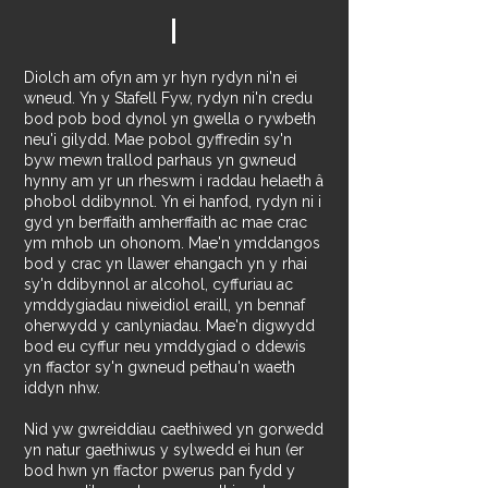
Diolch am ofyn am yr hyn rydyn ni'n ei
wneud. Yn y Stafell Fyw, rydyn ni'n credu
bod pob bod dynol yn gwella o rywbeth
neu'i gilydd. Mae pobol gyffredin sy'n
byw mewn trallod parhaus yn gwneud
hynny am yr un rheswm i raddau helaeth â
phobol ddibynnol. Yn ei hanfod, rydyn ni i
gyd yn berffaith amherffaith ac mae crac
ym mhob un
ohonom.
Mae'n ymddangos
bod y crac yn llawer ehangach yn y rhai
sy'n ddibynnol ar alcohol, cyffuriau ac
ymddygiadau niweidiol eraill, yn bennaf
oherwydd y canlyniadau. Mae'n digwydd
bod eu cyffur neu ymddygiad o ddewis
yn ffactor sy'n gwneud pethau'n waeth
iddyn nhw.
Nid yw gwreiddiau caethiwed yn gorwedd
yn natur gaethiwus y sylwedd ei hun (er
bod hwn yn ffactor pwerus pan fydd y