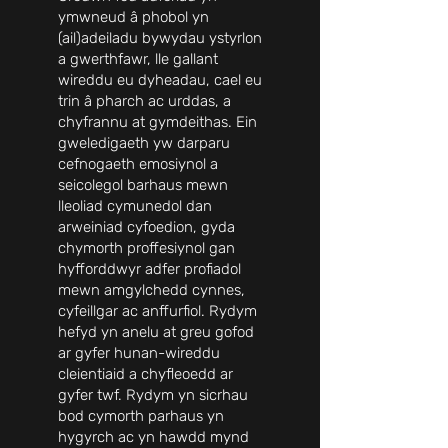
ymwneud â phobol yn
(ail)adeiladu bywydau ystyrlon
a gwerthfawr, lle gallant
wireddu eu dyheadau, cael eu
trin â pharch ac urddas, a
chyfrannu at gymdeithas. Ein
gweledigaeth yw darparu
cefnogaeth emosiynol a
seicolegol barhaus mewn
lleoliad cymunedol dan
arweiniad cyfoedion, gyda
chymorth proffesiynol gan
hyfforddwyr adfer profiadol
mewn amgylchedd cynnes,
cyfeillgar ac anffurfiol. Rydym
hefyd yn anelu at greu gofod
ar gyfer hunan-wireddu
cleientiaid a chyfleoedd ar
gyfer twf. Rydym yn sicrhau
bod cymorth parhaus yn
hygyrch ac yn hawdd mynd